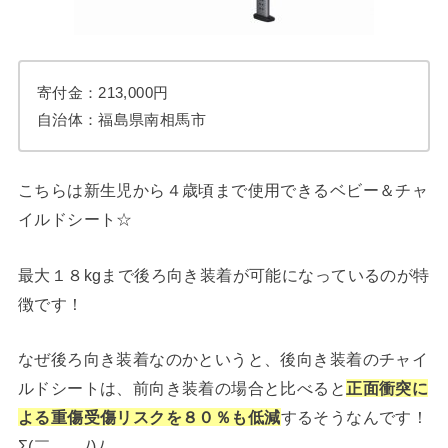
寄付金：213,000円
自治体：福島県南相馬市
こちらは新生児から４歳頃まで使用できるベビー＆チャ
イルドシート☆
最大１８kgまで後ろ向き装着が可能になっているのが特
徴です！
なぜ後ろ向き装着なのかというと、後向き装着のチャイ
ルドシートは、前向き装着の場合と比べると
正面衝突に
よる重傷受傷リスクを８０％も低減
するそうなんです！
Σ(￣。￣ﾉ)ﾉ