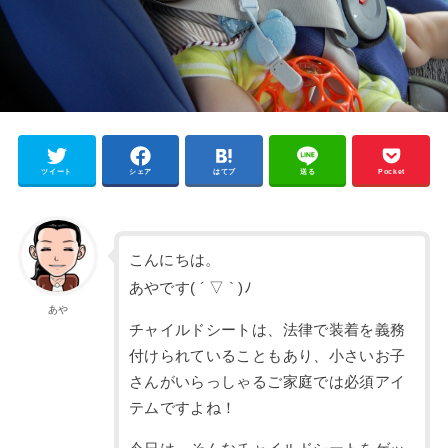
ツイート
シェア
はてブ
送る
Pocket
こんにちは。
あやです( ´ ▽ ` )ﾉ
あや
チャイルドシートは、法律で装着を義務
付けられていることもあり、小さいお子
さんがいらっしゃるご家庭では必須アイ
テムですよね！