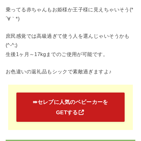
乗ってる赤ちゃんもお姫様か王子様に見えちゃいそう(*
´∀｀*)
庶民感覚では高級過ぎて使う人を選んじゃいそうかも
(^-^;)
生後1ヶ月～17kgまでのご使用が可能です。
お色違いの返礼品もシックで素敵過ぎますよ♪
⇛セレブに人気のベビーカーを
GETする