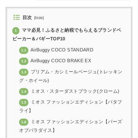
目次
[
hide
]
ママ必見！ふるさと納税でもらえるブランドベ
1
ビーカー＆バギーTOP10
AirBuggy COCO STANDARD
1.1
AirBuggy COCO BRAKE EX
1.2
プリアム・カシミールベージュ(トレッキン
1.3
グ・ホイール)
ミオス・スターダストブラック(クローム)
1.4
ミオス ファッションエディション【バタフ
1.5
ライ】
ミオス ファッションエディション【バーズ
1.6
オブパラダイス】