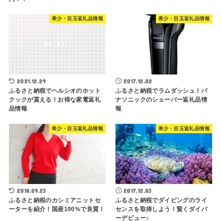
希少・目玉返礼品情報
希少・目玉返礼品情報
2021.12.29
2017.12.02
ふるさと納税でヘルシオのホット
ふるさと納税でラムダッシュ！パ
クックが貰える！お得な家電返礼
ナソニックのシェーバー返礼品情
品情報
報
希少・目玉返礼品情報
希少・目玉返礼品情報
2018.09.23
2017.12.03
ふるさと納税のカシミアニットセ
ふるさと納税でダイビングのライ
ーターを紹介！国産100%で良質！
センスを取得しよう！賢くダイバ
ーデビュー♪