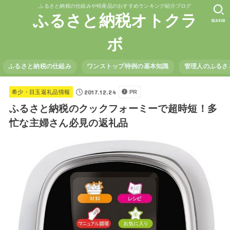
ふるさと納税の仕組みや特産品のおすすめランキング紹介ブログ
ふるさと納税オトクラ
SEARCH
ボ
ふるさと納税の仕組み
ワンストップ特例の基本知識
管理人のふるさ
2017.12.24
希少・目玉返礼品情報
PR
ふるさと納税のクックフォーミーで超時短！多
忙な主婦さん必見の返礼品