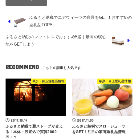
ふるさと納税でエアウィーヴの寝具をGET！おすすめの
返礼品TOP5
ふるさと納税のマットレスでおすすめ5選｜最高の寝心
地をGETしよう
RECOMMEND
希少・目玉返礼品情報
希少・目玉返礼品情報
2017.10.14
2017.11.03
ふるさと納税で薪ストーブが貰え
ふるさと納税でスロージューサー
る！本体・設置込で実質2000
をGET！注目の家電返礼品情報
円！？