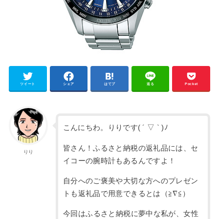
ツイート
シェア
はてブ
送る
Pocket
こんにちわ。りりです( ´ ▽ ` )ﾉ
皆さん！ふるさと納税の返礼品には、セ
りり
イコーの腕時計もあるんですよ！
自分へのご褒美や大切な方へのプレゼン
トも返礼品で用意できるとは（≧∇≦）
今回はふるさと納税に夢中な私が、女性