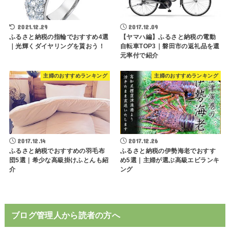
2021.12.29
2017.12.09
ふるさと納税の指輪でおすすめ4選
【ヤマハ編】ふるさと納税の電動
｜光輝くダイヤリングを貰おう！
自転車TOP3｜磐田市の返礼品を還
元率付で紹介
主婦のおすすめランキング
主婦のおすすめランキング
2017.12.14
2017.12.26
ふるさと納税でおすすめの羽毛布
ふるさと納税の伊勢海老でおすす
団5選｜希少な高級掛けふとんも紹
め5選｜主婦が選ぶ高級エビランキ
介
ング
ブログ管理人から読者の方へ