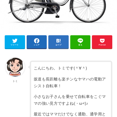
ツイート
シェア
はてブ
送る
Pocket
こんにちわ。トミです(＾∀＾)
坂道も長距離も楽チンなヤマハの電動ア
トミ
シスト自転車！
小さなお子さんを乗せて自転車をこぐマ
マの強い見方ですよね(・ω<)♪
最近ではママだけでなく通勤、通学用と